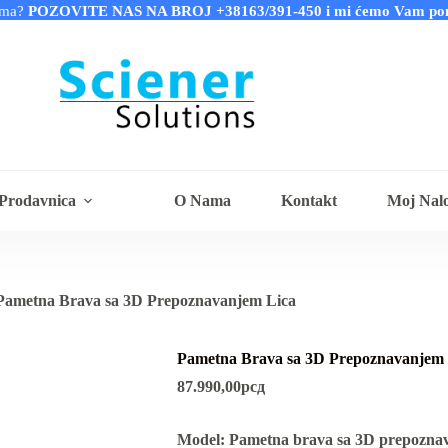
tima?
POZOVITE NAS NA BROJ +38163/391-450 i mi ćemo Vam pomoć
Prodavnica
O Nama
Kontakt
Moj Nal
Pametna Brava sa 3D Prepoznavanjem Lica
Pametna Brava sa 3D Prepoznavanjem 
87.990,00
рсд
Model:
Pametna brava sa 3D prepoznav