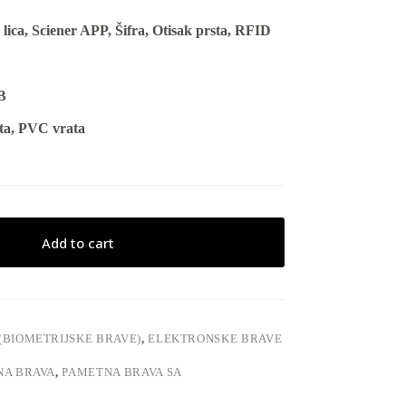
ica, Sciener APP, Šifra, Otisak prsta, RFID
B
ta, PVC vrata
Add to cart
 (BIOMETRIJSKE BRAVE)
,
ELEKTRONSKE BRAVE
NA BRAVA
,
PAMETNA BRAVA SA