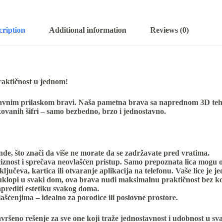
cription
Additional information
Reviews (0)
raktičnost u jednom!
ostavnim prilaskom bravi. Naša pametna brava sa naprednom 3D t
ovanih šifri – samo bezbedno, brzo i jednostavno.
de, što znači da više ne morate da se zadržavate pred vratima.
nost i sprečava neovlašćen pristup. Samo prepoznata lica mogu ot
jučeva, kartica ili otvaranje aplikacija na telefonu. Vaše lice je j
uklopi u svaki dom, ova brava nudi maksimalnu praktičnost bez k
aprediti estetiku svakog doma.
lašćenjima – idealno za porodice ili poslovne prostore.
vršeno rešenje za sve one koji traže jednostavnost i udobnost u sv