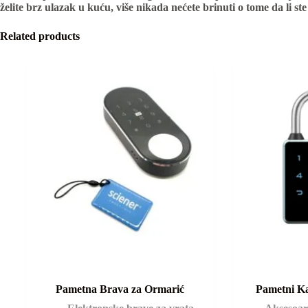
želite brz ulazak u kuću, više nikada nećete brinuti o tome da li ste 
Related products
Pametna Brava za Ormarić
Pametni Ka