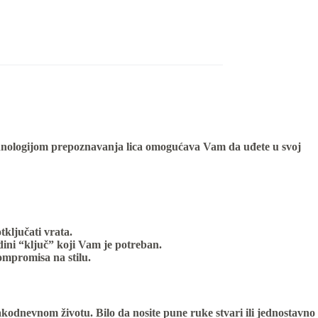
ehnologijom prepoznavanja lica omogućava Vam da uđete u svoj
ključati vrata.
edini “ključ” koji Vam je potreban.
ompromisa na stilu.
akodnevnom životu. Bilo da nosite pune ruke stvari ili jednostavno