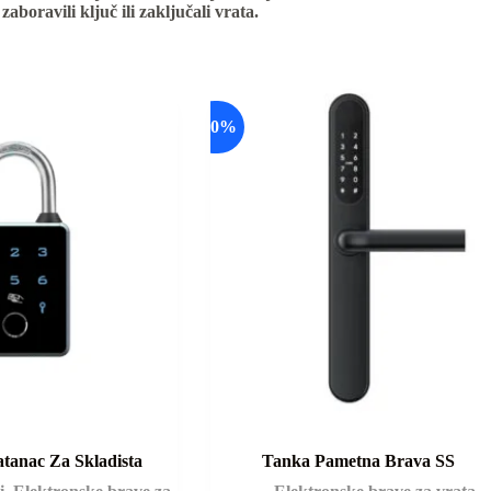
zaboravili ključ ili zaključali vrata.
-20%
tanac Za Skladista
Tanka Pametna Brava SS