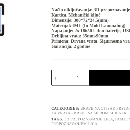
Način otključavanja:
3D prepoznavanje l
Kartica, Mehanički ključ
Dimenzije:
300*72*24,5(mm)
Materijal:
IML (In Mold Laminating)
Napajanje:
2x 18650 LiIon baterije, US
Debljina vrata:
35mm-90mm
Primena:
Drvena vrata, Sigurnosna vra
Garancija:
2 godine
Pametna
Brava
sa
3D
Prepoznavanjem
Lica
quantity
CATEGORIES:
BRAVE NA OTISAK PRSTA
ZA VRATA - BRAVE SA ŠIFROM SCIENER
TAGS:
3D PREPOZNAVANJE LICA
,
PAMET
PREPOZNAVANJEM LICA