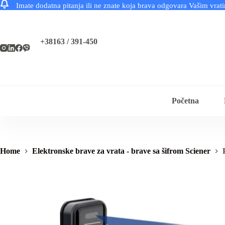
Imate dodatna pitanja ili ne znate koja brava odgovara Vašim vra
Skip
to
content
+38163 / 391-450
Početna
Home
Elektronske brave za vrata - brave sa šifrom Sciener