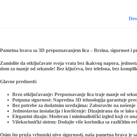
Des
Pametna brava sa 3D prepoznavanjem lica – Brzina, sigurnost i p
Zamislite da otključavate svoja vrata bez ikakvog napora, jedn
dom za manje od sekunde! Bez ključeva, bez telefona, bez komplik
Glavne prednosti:
Brzo otključavanje:
Prepoznavanje lica traje manje od sekun
Potpuna sigurnost:
Napredna 3D tehnologija garantuje preciz
Bez potrebe za dodatnim uređajima:
Zaboravite na nošenje kl
Jednostavna instalacija i korišćenje:
Dizajnirana da se lako 
Elegantni dizajn:
Moderan i minimalistički izgled koji će un
Višekorisnički sistem:
Dodajte više korisnika sa različitim ov
Osim što pruža vrhunski nivo sigurnosti, naša pametna brava je sa