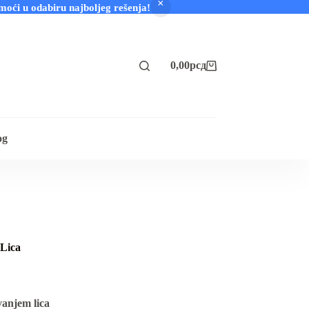
i u odabiru najboljeg rešenja!
0,00
рсд
Shopping
cart
og
Lica
anjem lica