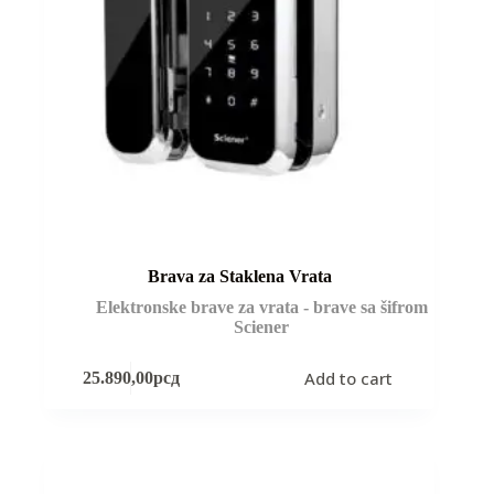
Brava za Staklena Vrata
Elektronske brave za vrata - brave sa šifrom
Sciener
Add to cart
25.890,00
рсд