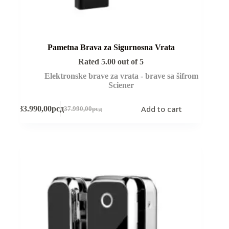
Pametna Brava za Sigurnosna Vrata
Rated
5.00
out of 5
Elektronske brave za vrata - brave sa šifrom
Sciener
Add to cart
33.990,00
рсд
37.990,00
рсд
Original
Current
price
price
was:
is:
37.990,00рсд.
33.990,00рсд.