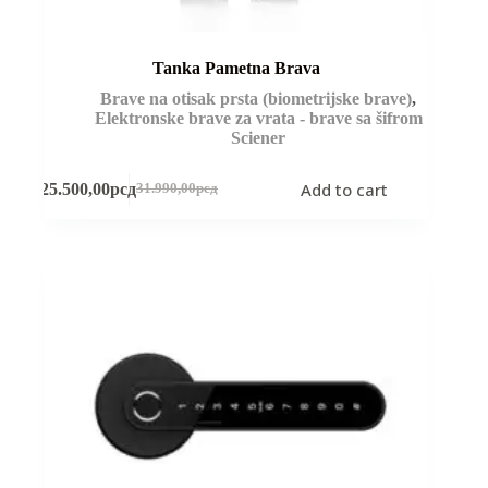
Tanka Pametna Brava
Brave na otisak prsta (biometrijske brave)
,
Elektronske brave za vrata - brave sa šifrom
Sciener
Add to cart
25.500,00
рсд
31.990,00
рсд
Original
Current
price
price
was:
is:
31.990,00рсд.
25.500,00рсд.