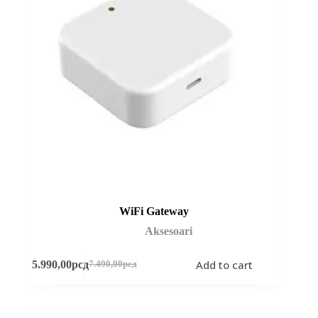
WiFi Gateway
Aksesoari
Add to cart
5.990,00
рсд
7.490,00
рсд
Original
Current
price
price
was:
is:
7.490,00рсд.
5.990,00рсд.