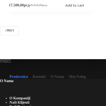
Add to cart
17.500,00
рсд
20.420,00
рсд
Original
Current
price
price
was:
is:
20.420,00рсд.
17.500,00рсд.
PREV
Prodavnica
Kontakt
O Nama
Moj Nalog
O Nama
O Kompaniji
Naši Klijenti