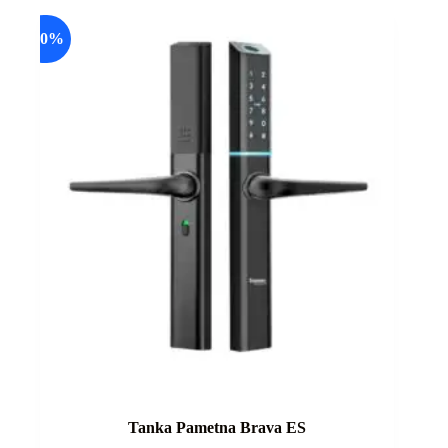
33.125,00рсд.
26.500,00рсд.
-20%
Tanka Pametna Brava ES