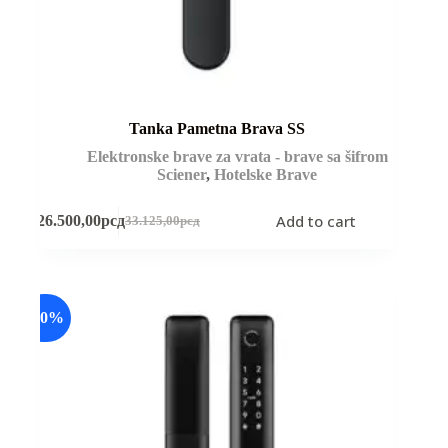
Tanka Pametna Brava SS
Elektronske brave za vrata - brave sa šifrom
Sciener
,
Hotelske Brave
Add to cart
26.500,00
рсд
33.125,00
рсд
Original
Current
price
price
was:
is:
33.125,00рсд.
26.500,00рсд.
-20%