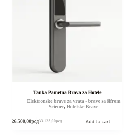
Tanka Pametna Brava za Hotele
Elektronske brave za vrata - brave sa šifrom
Sciener
,
Hotelske Brave
Add to cart
26.500,00
рсд
33.125,00
рсд
Original
Current
price
price
was:
is: