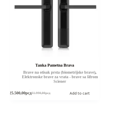
Tanka Pametna Brava
Brave na otisak prsta (biometrijske brave)
,
Elektronske brave za vrata - brave sa šifrom
Sciener
Add to cart
25.500,00
рсд
31.990,00
рсд
Original
Current
price
price
was:
is:
31.990,00рсд.
25.500,00рсд.