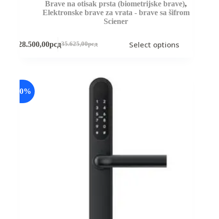
Brave na otisak prsta (biometrijske brave)
,
Elektronske brave za vrata - brave sa šifrom
Sciener
This
Select options
28.500,00
рсд
35.625,00
рсд
product
Original
Current
has
price
price
multiple
was:
is:
variants.
35.625,00рсд.
28.500,00рсд.
The
options
-20%
may
be
chosen
on
the
product
page