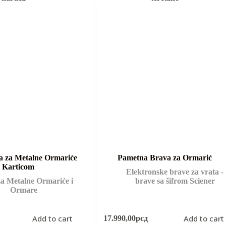
 za Metalne Ormariće
Pametna Brava za Ormarić
a Karticom
Elektronske brave za vrata -
a Metalne Ormariće i
brave sa šifrom Sciener
Ormare
Add to cart
Add to cart
17.990,00
рсд
l
t