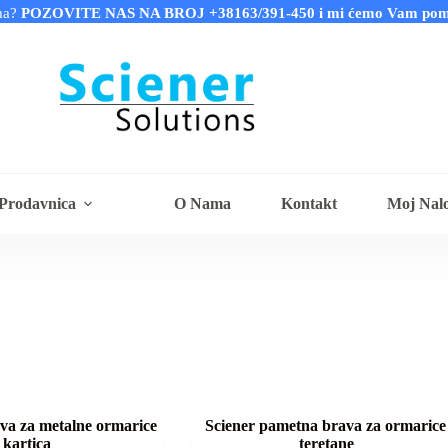
ima?
POZOVITE NAS NA BROJ +38163/391-450 i mi ćemo Vam pomoći
Prodavnica
O Nama
Kontakt
Moj Nal