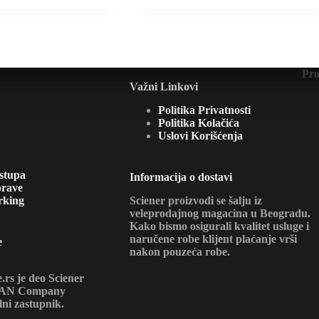
0рсд.
0рсд.
Pro
Važni Linkovi
Politika Privatnosti
Politika Kolačića
Uslovi Korišćenja
istupa
Informacija o dostavi
brave
rking
Sciener proizvodi se šalju iz
veleprodajnog magacina u Beogradu.
Kako bismo osigurali kvalitet usluge i
naručene robe klijent plaćanje vrši
e
nakon pouzeća robe.
s je deo Sciener
 DAN Company
alni zastupnik.