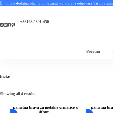
Imate dodatna pitanja ili ne znate koja brava odgovara Vašim vrat
Skip
to
content
+38163 / 391-450
Početna
Fioke
Sorted
Showing all 4 results
by
latest