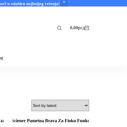
 u odabiru najboljeg rešenja!
0,00
рсд
Shopping
cart
og