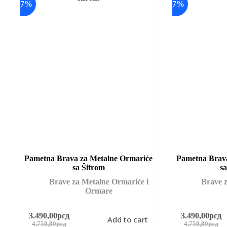
-27%
-27%
Pametna Brava za Metalne Ormariće
Pametna Brava
sa Šifrom
s
Brave za Metalne Ormariće i
Brave z
Ormare
3.490,00
рсд
3.490,00
рсд
Add to cart
Original
Current
Origina
Curren
4.750,00
рсд
4.750,00
рсд