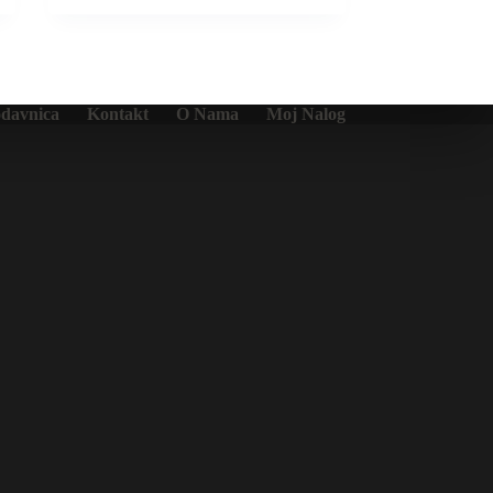
davnica
Kontakt
O Nama
Moj Nalog