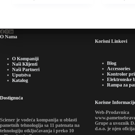
price
price
price
price
was:
is:
was:
is:
4.750,00рсд.
3.490,00рсд.
4.750,0
3.490,0
O Nama
Korisni Linkovi
O Kompaniji
Blog
Naši Klijenti
Accessories
Naši Partneri
Kontrolor pr
Uputstva
Elektronske 
Katalog
Rampa za pa
Dostignuća
Korisne Informacij
Web-Prodavnica
www.pametnebrave.r
Sciener je vodeća kompanija u oblasti
Grupe a uvoznik
pametnih tehnologija sa 11 patenata na
d.o.o. je njen oficij
tehnologiju otključavanja i preko 10